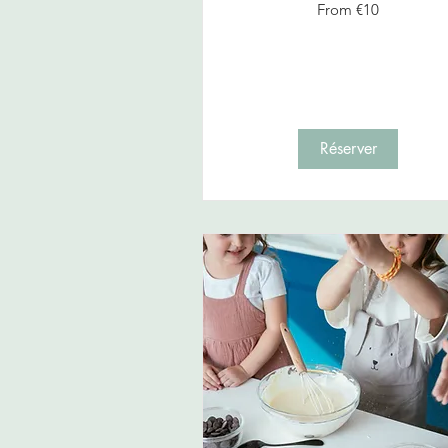
From
From €10
10
euros
Réserver