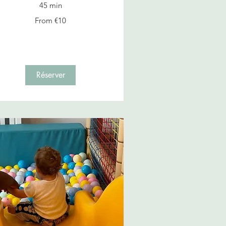
45 min
om
From €10
ros
Réserver