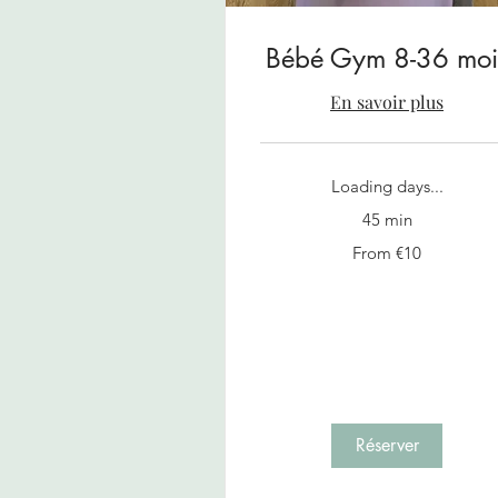
Bébé Gym 8-36 moi
En savoir plus
Loading days...
45 min
From
From €10
10
euros
Réserver