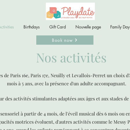
ctivities
Birthdays
Gift Card
Nouvelle page
Family Day
Book now
Nos activités
 de Paris 16e, Paris 17e, Neuilly et Levallois-Perret un choix d
mois à 5 ans, avec la présence d'un adulte accompagnant.
r des activités stimulantes adaptées aux âges et aux stades d
l sensoriel à partir de 4 mois, de l'éveil musical dès 6 mois ou 
pacités motrices évoluent, d'autres activités comme le Messy Pla
e 2 ans, quand les enfants parviennent à se concentrer davantag