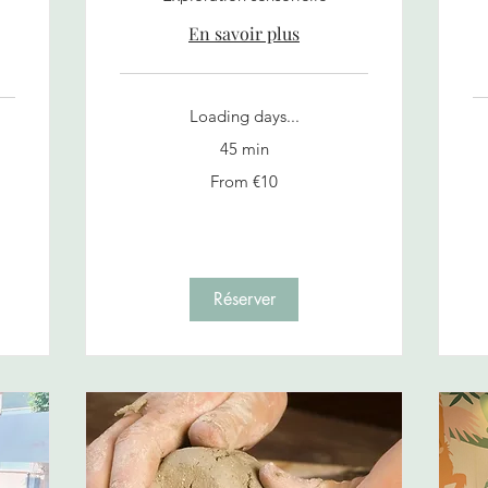
En savoir plus
Loading days...
45 min
Fr
From
15
From €10
10
eu
euros
Réserver