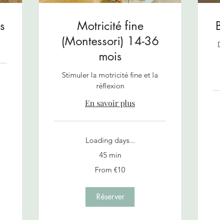
s
Motricité fine
(Montessori) 14-36
mois
Stimuler la motricité fine et la
réflexion
En savoir plus
Fr
Loading days...
10
eu
45 min
From
From €10
10
euros
Réserver