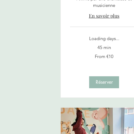
musicienne
En savoir plus
Loading days...
45 min
From
From €10
10
euros
Réserver