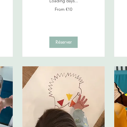
Loading days...
From
From €10
Fr
10
10
euros
eu
Réserver