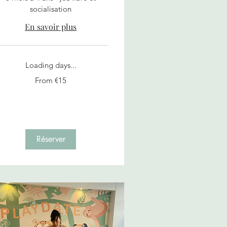
socialisation
En savoir plus
Loading days...
om
From €15
ros
Réserver