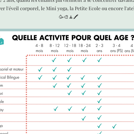
 l'éveil corporel, le Mini yoga, la Petite Ecole ou encore l'ate
🥳🎨🧘🖍️