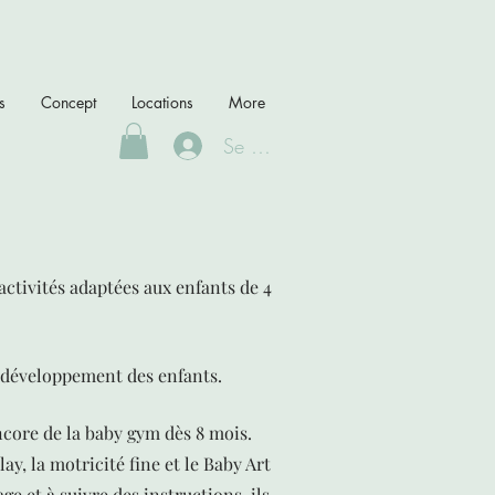
s
Concept
Locations
More
Se Connecter
’activités adaptées aux enfants de 4
e développement des enfants.
encore de la baby gym dès 8 mois.
y, la motricité fine et le Baby Art
e et à suivre des instructions, ils